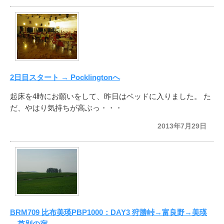
2日目スタート → Pocklingtonへ
起床を4時にお願いをして、昨日はベッドに入りました。 た
だ、やはり気持ちが高ぶっ・・・
2013年7月29日
BRM709 比布美瑛PBP1000：DAY3 狩勝峠→富良野→美瑛
→芦別の宿