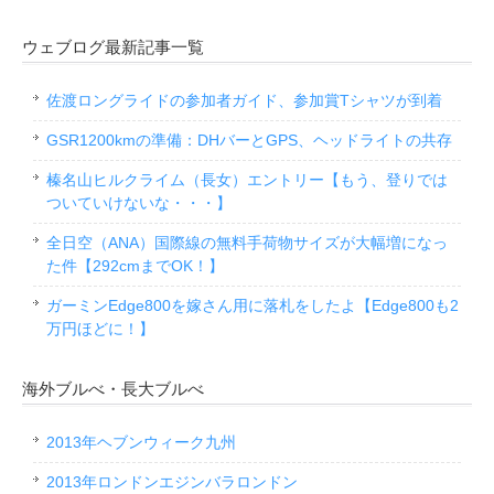
ウェブログ最新記事一覧
佐渡ロングライドの参加者ガイド、参加賞Tシャツが到着
GSR1200kmの準備：DHバーとGPS、ヘッドライトの共存
榛名山ヒルクライム（長女）エントリー【もう、登りでは
ついていけないな・・・】
全日空（ANA）国際線の無料手荷物サイズが大幅増になっ
た件【292cmまでOK！】
ガーミンEdge800を嫁さん用に落札をしたよ【Edge800も2
万円ほどに！】
海外ブルべ・長大ブルべ
2013年ヘブンウィーク九州
2013年ロンドンエジンバラロンドン