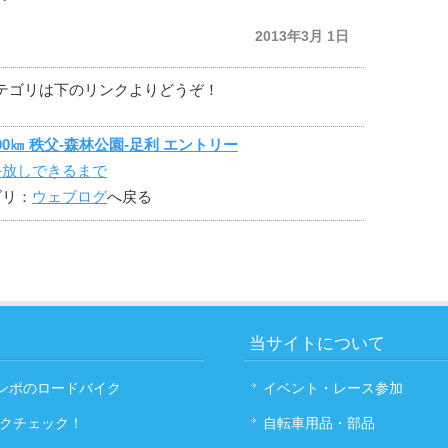
2013年3月 1日
テゴリは下のリンクよりどうぞ！
200㎞ 秩父-森林公園-足利 エントリー
手放しできるまで
ゴリ：
ウェブログ
へ戻る
当サイトについて
コンポのロードバイク
イベント・レース参加
イクチェック！
自転車用品・部品