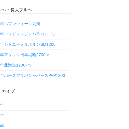
ルべ・長大ブルべ
13年ヘブンウィーク九州
13年ロンドンエジンバラロンドン
13年シドニーメルボルンSM1200
14年アタック日本縦断2700㎞
4年北海道1200km
14年パースアルバニーパースPAP1200
ーカイブ
7年
6年
5年