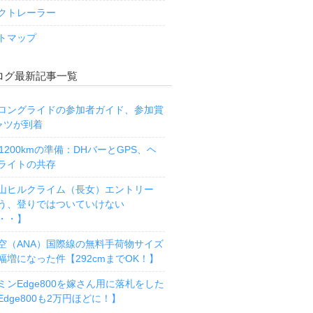
クトレーラー
トマップ
ログ最新記事一覧
ロングライドの参加者ガイド、参加賞
ャツが到着
R1200kmの準備：DHバーとGPS、ヘ
ライトの共存
山ヒルクライム（長女）エントリー
う、登りではついていけない
・・】
空（ANA）国際線の無料手荷物サイズ
幅増になった件【292cmまでOK！】
ミンEdge800を嫁さん用に落札をした
Edge800も2万円ほどに！】