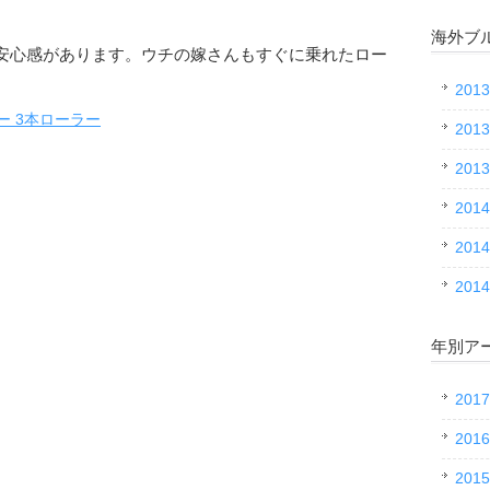
海外ブ
安心感があります。ウチの嫁さんもすぐに乗れたロー
20
ラー 3本ローラー
20
20
20
201
20
年別ア
201
201
201