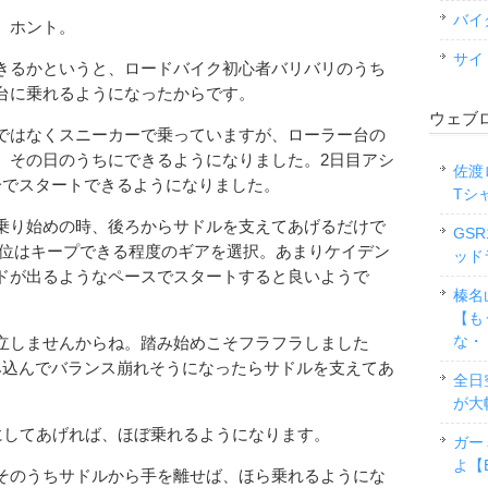
バイ
。ホント。
サイ
きるかというと、ロードバイク初心者バリバリのうち
台に乗れるようになったからです。
ウェブ
ではなくスニーカーで乗っていますが、ローラー台の
、その日のうちにできるようになりました。2日目アシ
佐渡
分でスタートできるようになりました。
Tシ
乗り始めの時、後ろからサドルを支えてあげるだけで
GS
/h位はキープできる程度のギアを選択。あまりケイデン
ッド
ドが出るようなペースでスタートすると良いようで
榛名
【も
な・
立しませんからね。踏み始めこそフラフラしました
み込んでバランス崩れそうになったらサドルを支えてあ
全日
が大
にしてあげれば、ほぼ乗れるようになります。
ガー
よ【
そのうちサドルから手を離せば、ほら乗れるようにな