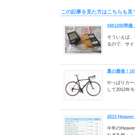
この記事を見た方はこちらも見
SM1200準
そういえば、
るので、サイ
夏の最後！1
やっぱりカー
して2012年
2013 Heav
今年のHeav
なぎ九州・・